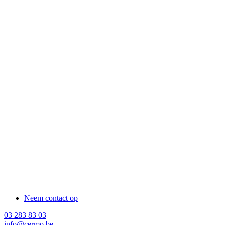
Neem contact op
03 283 83 03
info@cermo.be